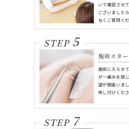
いて確認させ
ございました
なくご質問く
5
STEP
施術スター
施術に入らせ
が一痛みを感
望が御座いま
申し付けくだ
7
STEP