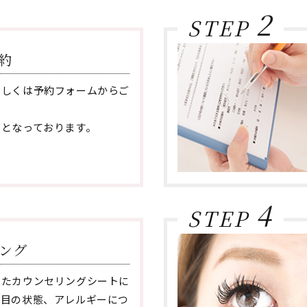
2
STEP
約
もしくは予約フォームからご
。
制となっております。
4
STEP
ング
いたカウンセリングシートに
や目の状態、アレルギーにつ