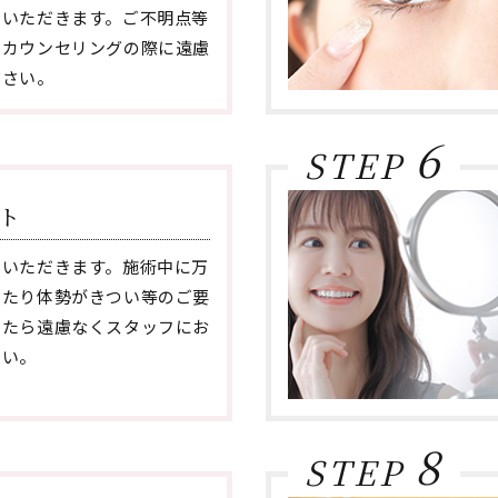
ていただきます。ご不明点等
らカウンセリングの際に遠慮
ださい。
6
STEP
ト
ていただきます。施術中に万
じたり体勢がきつい等のご要
したら遠慮なくスタッフにお
さい。
8
STEP