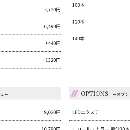
100本
5,720円
120本
6,490円
140本
+440円
+1320円
OPTIONS
シュ－
－オプシ
9,020円
LEDエクステ
10,780円
Ｌカール・カラー 部分30